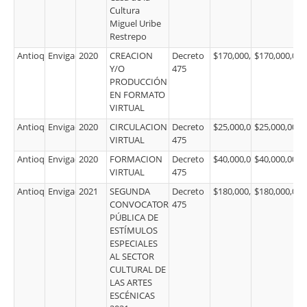
Cultura
Miguel Uribe
Restrepo
Antioquia
Envigado
2020
CREACION
Decreto
$170,000,000.00
$170,000,000
Y/O
475
PRODUCCIÓN
EN FORMATO
VIRTUAL
Antioquia
Envigado
2020
CIRCULACION
Decreto
$25,000,000.00
$25,000,000.
VIRTUAL
475
Antioquia
Envigado
2020
FORMACION
Decreto
$40,000,000.00
$40,000,000.
VIRTUAL
475
Antioquia
Envigado
2021
SEGUNDA
Decreto
$180,000,000.00
$180,000,000
CONVOCATORIA
475
PÚBLICA DE
ESTÍMULOS
ESPECIALES
AL SECTOR
CULTURAL DE
LAS ARTES
ESCÉNICAS