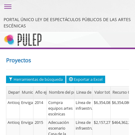
Toggle sidebar
PORTAL ÚNICO LEY DE ESPECTÁCULOS PÚBLICOS DE LAS ARTES
ESCÉNICAS
Proyectos
Herramientas de búsqueda
Exportar a Excel
Departamento
Municipio
Año ejecución
Nombre del proyecto
Linea de inversión
Valor total
Recurso CPC
Antioquia
Envigado
2014
Compra
Línea de
$6,354,080.00
$6,354,080.0
equipos artes
infraestructura
escénicas
Antioquia
Envigado
2015
Adecuación
Línea de
$2,157,273,396.00
$464,362,312
escenario
infraestructura
Casa de la