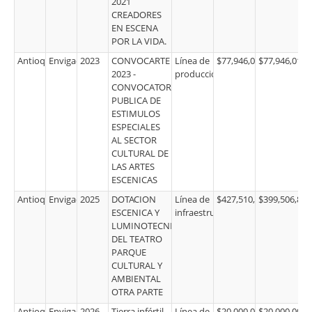
2021
CREADORES
EN ESCENA
POR LA VIDA.
Antioquia
Envigado
2023
CONVOCARTE
Línea de
$77,946,018.00
$77,946,018.
2023 -
producción
CONVOCATORIA
PUBLICA DE
ESTIMULOS
ESPECIALES
AL SECTOR
CULTURAL DE
LAS ARTES
ESCENICAS
Antioquia
Envigado
2025
DOTACION
Línea de
$427,510,328.00
$399,506,893
ESCENICA Y
infraestructura
LUMINOTECNICA
DEL TEATRO
PARQUE
CULTURAL Y
AMBIENTAL
OTRA PARTE
Antioquia
Envigado
2026
Tierra infértil
Línea de
$20,000,000.00
$20,000,000.