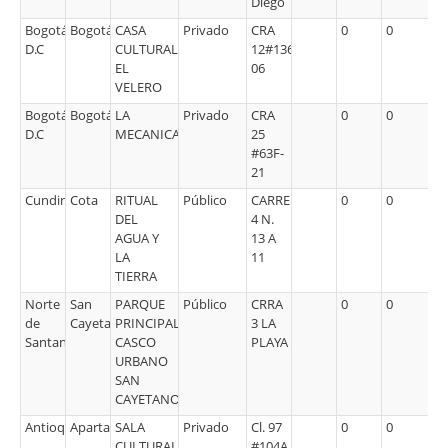
Diego
Bogotá
Bogotá
CASA
Privado
CRA
0
0
D.C
CULTURAL
12#136-
EL
06
VELERO
Bogotá
Bogotá
LA
Privado
CRA
0
0
D.C
MECANICA
25
#63F-
21
Cundinamarca
Cota
RITUAL
Público
CARRERA
0
0
DEL
4 N.
AGUA Y
13 A
LA
11
TIERRA
Norte
San
PARQUE
Público
CRRA
0
0
de
Cayetano
PRINCIPAL
3 LA
Santander
CASCO
PLAYA
URBANO
SAN
CAYETANO
Antioquia
Apartadó
SALA
Privado
Cl. 97
0
0
CULTURAL
#104A