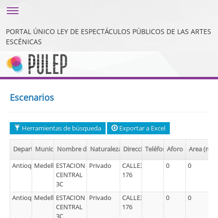
Toggle sidebar
PORTAL ÚNICO LEY DE ESPECTÁCULOS PÚBLICOS DE LAS ARTES
ESCÉNICAS
Escenarios
Herramientas de búsqueda
Exportar a Excel
2
Departamento
Municipio
Nombre del escenario
Naturaleza inmueble
Dirección
Teléfono
Aforo
Area (mt
Antioquia
Medellín
ESTACION
Privado
CALLE30#44-
0
0
CENTRAL
176
3C
Antioquia
Medellín
ESTACION
Privado
CALLE30#44-
0
0
CENTRAL
176
3C