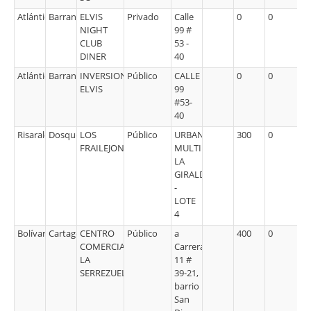
Atlántico
Barranquilla
ELVIS
Privado
Calle
0
0
NIGHT
99 #
CLUB
53 -
DINER
40
Atlántico
Barranquilla
INVERSIONES
Público
CALLE
0
0
ELVIS
99
#53-
40
Risaralda
Dosquebradas
LOS
Público
URBANIZACIÓN
300
0
FRAILEJONES
MULTIFAMILIARES
LA
GIRALDA
-
LOTE
4
Bolívar
Cartagena
CENTRO
Público
a
400
0
COMERCIAL
Carrera
LA
11 #
SERREZUELA
39-21,
barrio
San