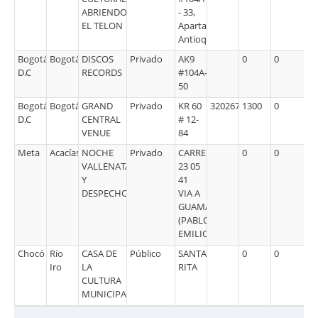
ABRIENDO
- 33,
EL TELON
Apartadó,
Antioquia
Bogotá
Bogotá
DISCOS
Privado
AK9
0
0
D.C
RECORDS
#104A-
50
Bogotá
Bogotá
GRAND
Privado
KR 60
3202670876
1300
0
D.C
CENTRAL
# 12-
VENUE
84
Meta
Acacías
NOCHE
Privado
CARRERA
0
0
VALLENATA
23 05
Y
41
DESPECHO
VIA A
GUAMAL
(PABLO
EMILIO)
Chocó
Río
CASA DE
Público
SANTA
0
0
Iro
LA
RITA
CULTURA
MUNICIPAL